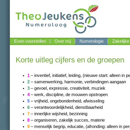
Even voorstellen
Over mij
Numerologie
Zakelijke
Contact
Korte uitleg cijfers en de groepen
1
– inventief, initiatief, leiding, (nieuwe start: alleen in p
2
– samenwerking, harmonie, verbindingen aangaan
3
– gevoel, expressie, creativiteit, muziek
4
– werk, discipline, de mouwen opstropen
5
– vrijheid, ongebondenheid, afwisseling
6
– verantwoordelijkheid, dienstbaarheid
7
– innerlijke wijsheid, bezinning
8
– organiseren, zakelijk succes, materie
9
– menselijk begrip, educatie, (afronding: alleen in pers